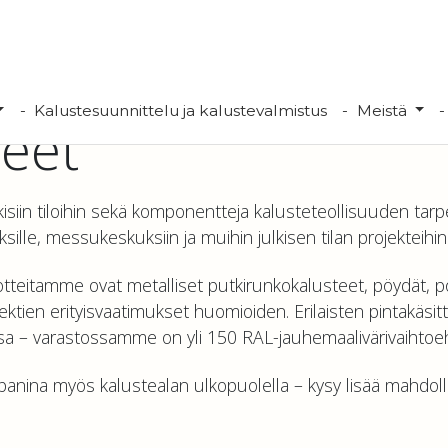
Kalustesuunnittelu ja kalustevalmistus
Meistä
teet
kisiin tiloihin sekä komponentteja kalusteteollisuuden tar
uksille, messukeskuksiin ja muihin julkisen tilan projekteihin
 tuotteitamme ovat metalliset putkirunkokalusteet, pöydät,
ektien erityisvaatimukset huomioiden. Erilaisten pintakäsi
issa – varastossamme on yli 150 RAL-jauhemaalivärivaihtoe
anina myös kalustealan ulkopuolella – kysy lisää mahdol