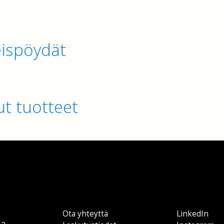
leispöydät
t tuotteet
Ota yhteyttä
LinkedIn