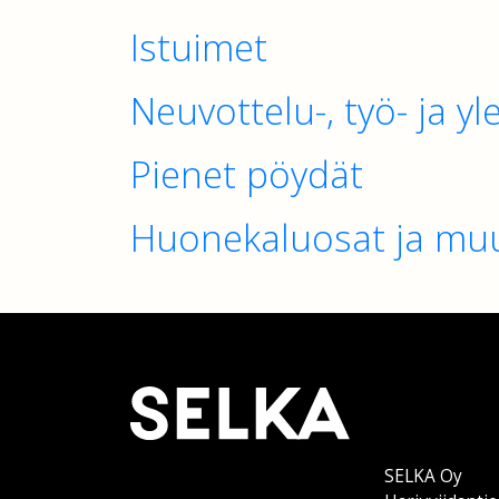
Istuimet
Neuvottelu-, työ- ja y
Pienet pöydät
Huonekaluosat ja muu
SELKA Oy