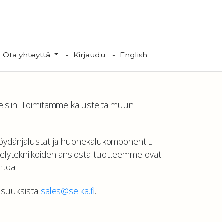
Ota yhteyttä
Kirjaudu
English
peisiin. Toimitamme kalusteita muun
.
 pöydänjalustat ja huonekalukomponentit.
ttelytekniikoiden ansiosta tuotteemme ovat
htoa.
lisuuksista
sales@selka.fi
.