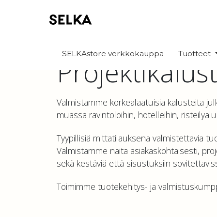
SELKAstore verkkokauppa
Tuotteet
Projektikalus
Valmistamme korkealaatuisia kalusteita jul
muassa ravintoloihin, hotelleihin, risteilyal
Tyypillisiä mittatilauksena valmistettavia
Valmistamme näitä asiakaskohtaisesti, proj
sekä kestäviä että sisustuksiin sovitettav
Toimimme tuotekehitys- ja valmistuskumpp