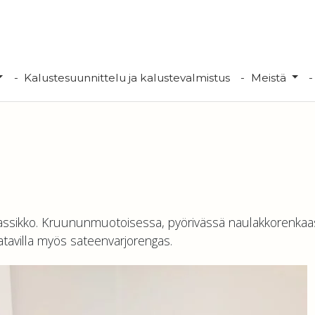
Kalustesuunnittelu ja kalustevalmistus
Meistä
ssikko. Kruununmuotoisessa, pyörivässä naulakkorenkaa
atavilla myös sateenvarjorengas.