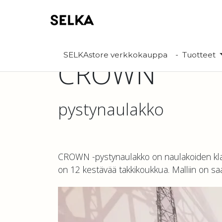
SELKAstore verkkokauppa
Tuotteet
CROWN
pystynaulakko
CROWN -pystynaulakko on naulakoiden kla
on 12 kestävää takkikoukkua. Malliin on sa