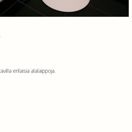
.
lla erilaisia alalaippoja.