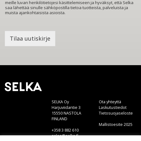
t
meille luvan henkilötietojesi käsittelemiseen ja hyväksyt, että Selka
t
i
saa lähettää sinulle sähköpostilla tietoa tuotteista, palveluista ja
y
*
muista ajankohtaisista asioista.
n
s
ä
h
Tilaa uutiskirje
k
ö
p
o
s
t
i
l
i
s
SELKA Oy
Ota yhteyttä
t
Harjuviidantie 3
Laskutustiedot
a
15550 NASTOLA
Tietosuojaseloste
l
FINLAND
l
Mallistoesite 2025
+358 3 882 610
e
sales@selka.fi
*