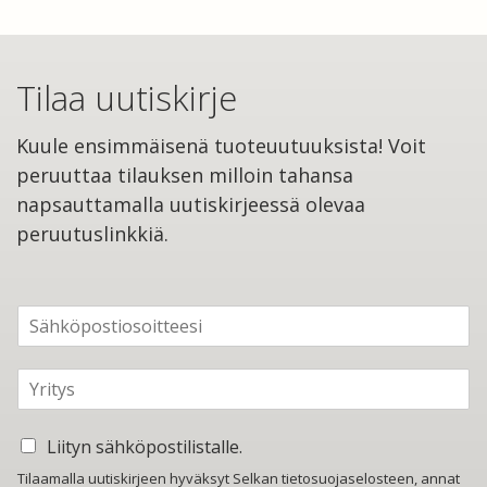
Tilaa uutiskirje
Kuule ensimmäisenä tuoteuutuuksista! Voit
peruuttaa tilauksen milloin tahansa
napsauttamalla uutiskirjeessä olevaa
peruutuslinkkiä.
S
ä
h
Y
k
r
ö
i
p
L
t
o
Liityn sähköpostilistalle.
i
y
s
Tilaamalla uutiskirjeen hyväksyt Selkan tietosuojaselosteen, annat
i
s