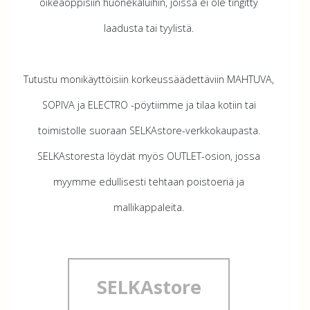
oikeaoppisiin huonekaluihin, joissa ei ole tingitty
laadusta tai tyylistä.
Tutustu monikäyttöisiin korkeussäädettäviin MAHTUVA,
SOPIVA ja ELECTRO -pöytiimme ja tilaa kotiin tai
toimistolle suoraan SELKAstore-verkkokaupasta.
SELKAstoresta löydät myös OUTLET-osion, jossa
myymme edullisesti tehtaan poistoeriä ja
mallikappaleita.
SELKAstore