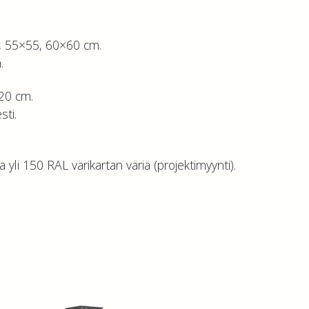
, 55×55, 60×60 cm.
.
120 cm.
sti.
 yli 150 RAL värikartan väriä (projektimyynti).