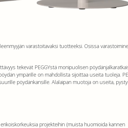
lleenmyyjän varastoitavaksi tuotteeksi. Osissa varastoimin
tettävyys tekevät PEGGYstä monipuolisen pöydänjalkaratkai
 pöydän ympärille on mahdollista sijoittaa useita tuoleja. 
suurille pöydänkansille. Alalaipan muotoja on useita, pysty
 erikoiskorkeuksia projekteihin (muista huomioida kannen