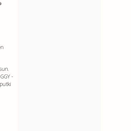
en
sun.
PEGGY -
putki