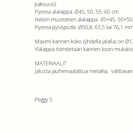
paksuus).
Pyöreä alalaippa: Ø45, 50, 55, 60 cm.
Neliön muotoinen alalaippa: 45×45, 50×50
Pyöreä pystyputki: Ø50,8, 63,5 tai 76,1 mm
Maximi kannen koko (yhdellä jalalla) on Ø
Ylälaippa toimitetaan kannen koon mukaise
MATERIAALIT
Jalusta jauhemaalattua metallia, valittavana
Peggy S