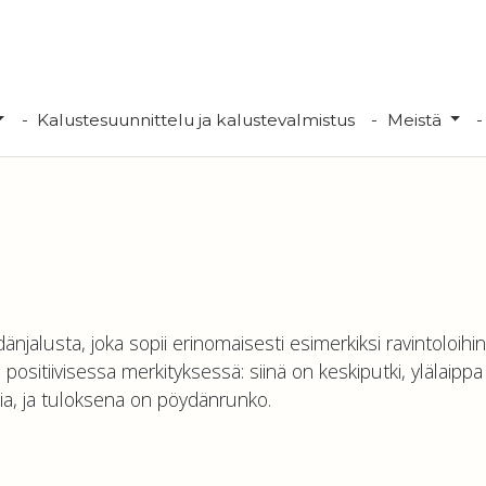
Kalustesuunnittelu ja kalustevalmistus
Meistä
alusta, joka sopii erinomaisesti esimerkiksi ravintoloihin
ositiivisessa merkityksessä: siinä on keskiputki, ylälaippa 
via, ja tuloksena on pöydänrunko.