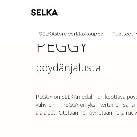
SELKAstore verkkokauppa
Tuotteet
PEGGY
pöydänjalusta
PEGGY on SELKAn edullinen koottava pöydänj
kahviloihin. PEGGY on yksinkertainen sanan p
alalaippa. Otetaan ne, kierretään neljä ruu