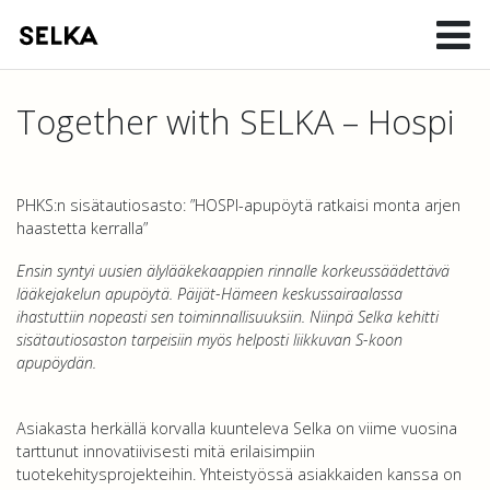
Together with SELKA – Hospi
PHKS:n sisätautiosasto: ”HOSPI-apupöytä ratkaisi monta arjen
haastetta kerralla”
Ensin syntyi uusien älylääkekaappien rinnalle korkeussäädettävä
lääkejakelun apupöytä. Päijät-Hämeen keskussairaalassa
ihastuttiin nopeasti sen toiminnallisuuksiin. Niinpä Selka kehitti
sisätautiosaston tarpeisiin myös helposti liikkuvan S-koon
apupöydän.
Asiakasta herkällä korvalla kuunteleva Selka on viime vuosina
tarttunut innovatiivisesti mitä erilaisimpiin
tuotekehitysprojekteihin. Yhteistyössä asiakkaiden kanssa on