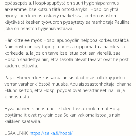
epäaseptisia. Hospi-apupöytä on suuri hygieniaparannus
arkeemme. Itse kutsun tätä ostoskärryksi. Hospi on yhtä
hyödyllinen kuin ostoskärry marketissa, kertoo osaston
käytävältä kesken työvuoron pysäytetty sairaanhoitaja Pauliina,
joka on osaston hygieniavastaava.
Hän kiittelee myös Hospi-apupöydän helppoa korkeussäätöä.
Näin pöytä on käyttäjän pituudesta riippumatta aina oikealla
korkeudella. Ja jos on tarve itse istua potilaan vierellä, saa
Hospin säädettyä niin, että tasolla olevat tavarat ovat helposti
käden ulottuvilla.
Päijät-Hämeen keskussairaalan sisätautiosastolla käy jonkin
verran varahenkilöstöä muualta. Apulaisosastonhoitaja Johanna
Eklund kertoo, että Hospi-pöydät ovat herättäneet ihailua ja
kiinnostusta.
Hyvä uutinen kiinnostuneille tulee tässä: molemmat
Hospi-
pöytämallit
ovat nykyisin osa Selkan vakiomallistoa ja näin
kaikkien saatavilla.
LISÄÄ LINKKI
https://selka.fi/hospi/