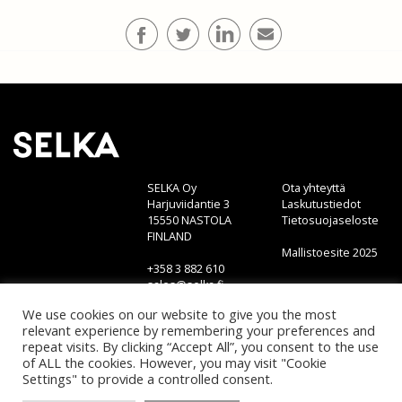
SELKA Oy
Ota yhteyttä
Harjuviidantie 3
Laskutustiedot
15550 NASTOLA
Tietosuojaseloste
FINLAND
Mallistoesite 2025
+358 3 882 610
sales@selka.fi
We use cookies on our website to give you the most
relevant experience by remembering your preferences and
repeat visits. By clicking “Accept All”, you consent to the use
LinkedIn
of ALL the cookies. However, you may visit "Cookie
Instagram
Settings" to provide a controlled consent.
Facebook