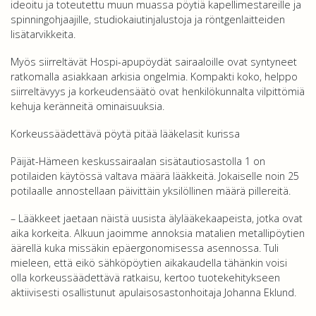
ideoitu ja toteutettu muun muassa pöytiä kapellimestareille ja
spinningohjaajille, studiokaiutinjalustoja ja röntgenlaitteiden
lisätarvikkeita.
Myös siirreltävät Hospi-apupöydät sairaaloille ovat syntyneet
ratkomalla asiakkaan arkisia ongelmia. Kompakti koko, helppo
siirreltävyys ja korkeudensäätö ovat henkilökunnalta vilpittömiä
kehuja keränneitä ominaisuuksia.
Korkeussäädettävä pöytä pitää lääkelasit kurissa
Päijät-Hämeen keskussairaalan sisätautiosastolla 1 on
potilaiden käytössä valtava määrä lääkkeitä. Jokaiselle noin 25
potilaalle annostellaan päivittäin yksilöllinen määrä pillereitä.
– Lääkkeet jaetaan näistä uusista älylääkekaapeista, jotka ovat
aika korkeita. Alkuun jaoimme annoksia matalien metallipöytien
äärellä kuka missäkin epäergonomisessa asennossa. Tuli
mieleen, että eikö sähköpöytien aikakaudella tähänkin voisi
olla korkeussäädettävä ratkaisu, kertoo tuotekehitykseen
aktiivisesti osallistunut apulaisosastonhoitaja Johanna Eklund.