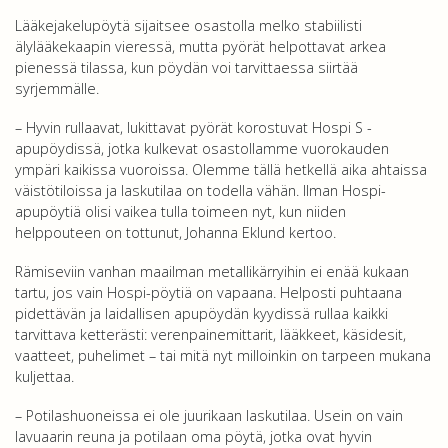
Lääkejakelupöytä sijaitsee osastolla melko stabiilisti
älylääkekaapin vieressä, mutta pyörät helpottavat arkea
pienessä tilassa, kun pöydän voi tarvittaessa siirtää
syrjemmälle.
– Hyvin rullaavat, lukittavat pyörät korostuvat Hospi S -
apupöydissä, jotka kulkevat osastollamme vuorokauden
ympäri kaikissa vuoroissa. Olemme tällä hetkellä aika ahtaissa
väistötiloissa ja laskutilaa on todella vähän. Ilman Hospi-
apupöytiä olisi vaikea tulla toimeen nyt, kun niiden
helppouteen on tottunut, Johanna Eklund kertoo.
Rämiseviin vanhan maailman metallikärryihin ei enää kukaan
tartu, jos vain Hospi-pöytiä on vapaana. Helposti puhtaana
pidettävän ja laidallisen apupöydän kyydissä rullaa kaikki
tarvittava ketterästi: verenpainemittarit, lääkkeet, käsidesit,
vaatteet, puhelimet – tai mitä nyt milloinkin on tarpeen mukana
kuljettaa.
– Potilashuoneissa ei ole juurikaan laskutilaa. Usein on vain
lavuaarin reuna ja potilaan oma pöytä, jotka ovat hyvin