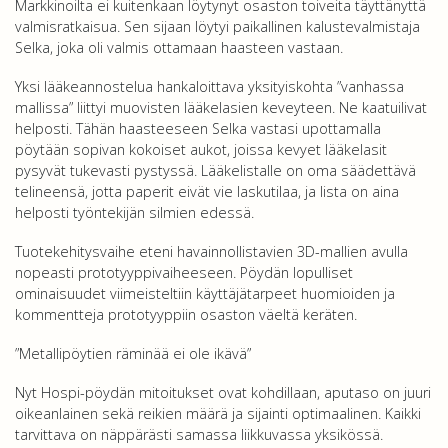
Markkinoilta ei kuitenkaan löytynyt osaston toiveita täyttänyttä
valmisratkaisua. Sen sijaan löytyi paikallinen kalustevalmistaja
Selka, joka oli valmis ottamaan haasteen vastaan.
Yksi lääkeannostelua hankaloittava yksityiskohta ”vanhassa
mallissa” liittyi muovisten lääkelasien keveyteen. Ne kaatuilivat
helposti. Tähän haasteeseen Selka vastasi upottamalla
pöytään sopivan kokoiset aukot, joissa kevyet lääkelasit
pysyvät tukevasti pystyssä. Lääkelistalle on oma säädettävä
telineensä, jotta paperit eivät vie laskutilaa, ja lista on aina
helposti työntekijän silmien edessä.
Tuotekehitysvaihe eteni havainnollistavien 3D-mallien avulla
nopeasti prototyyppivaiheeseen. Pöydän lopulliset
ominaisuudet viimeisteltiin käyttäjätarpeet huomioiden ja
kommentteja prototyyppiin osaston väeltä keräten.
”Metallipöytien räminää ei ole ikävä”
Nyt Hospi-pöydän mitoitukset ovat kohdillaan, aputaso on juuri
oikeanlainen sekä reikien määrä ja sijainti optimaalinen. Kaikki
tarvittava on näppärästi samassa liikkuvassa yksikössä.