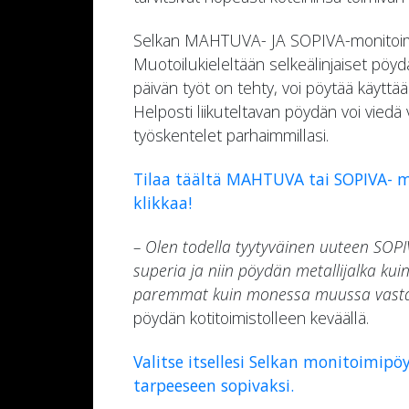
Selkan MAHTUVA- JA SOPIVA-monitoimipöy
Muotoilukieleltään selkeälinjaiset pöyd
päivän työt on tehty, voi pöytää käyttä
Helposti liikuteltavan pöydän voi viedä 
työskentelet parhaimmillasi.
Tilaa täältä MAHTUVA tai SOPIVA- m
klikkaa!
– Olen todella tyytyväinen uuteen SO
superia ja niin pöydän metallijalka kui
paremmat kuin monessa muussa vast
pöydän kotitoimistolleen keväällä.
Valitse itsellesi Selkan monitoimip
SELKA Oy
tarpeeseen sopivaksi.
Harjuviidantie