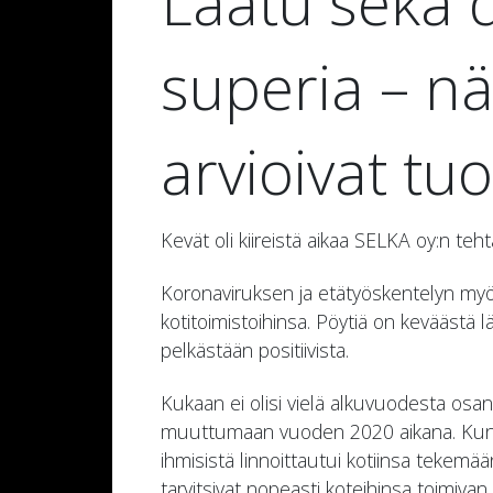
Laatu sekä
superia – nä
arvioivat t
Kevät oli kiireistä aikaa SELKA oy:n teht
Koronaviruksen ja etätyöskentelyn myöt
kotitoimistoihinsa. Pöytiä on keväästä l
pelkästään positiivista.
Kukaan ei olisi vielä alkuvuodesta osan
muuttumaan vuoden 2020 aikana. Kun ko
ihmisistä linnoittautui kotiinsa tekemää
tarvitsivat nopeasti koteihinsa toimiva