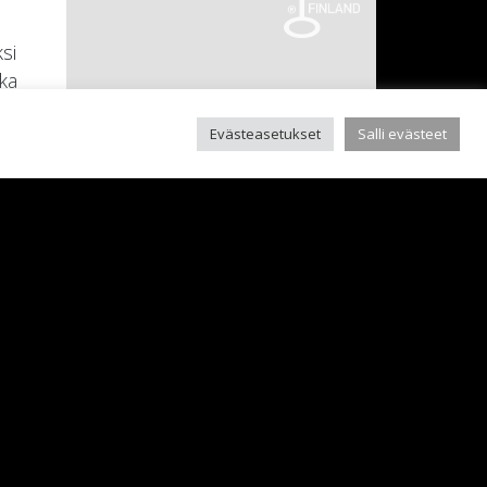
si
oka
Evästeasetukset
Salli evästeet