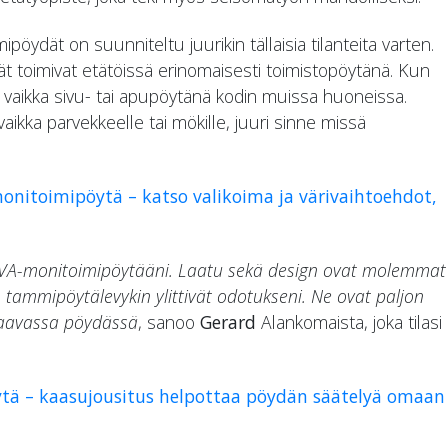
dät on suunniteltu juurikin tällaisia tilanteita varten.
ät toimivat etätöissä erinomaisesti toimistopöytänä. Kun
ä vaikka sivu- tai apupöytänä kodin muissa huoneissa.
vaikka parvekkeelle tai mökille, juuri sinne missä
onitoimipöytä – katso valikoima ja värivaihtoehdot,
PIVA-monitoimipöytääni. Laatu sekä design ovat molemmat
n tammipöytälevykin ylittivät odotukseni. Ne ovat paljon
aavassa pöydässä
, sanoo
Gerard
Alankomaista, joka tilasi
öytä – kaasujousitus helpottaa pöydän säätelyä omaan
Ota yhteyttä
LinkedIn
 3
Laskutustiedot
Instagram