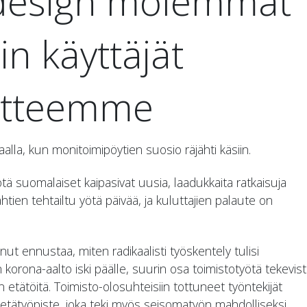
 design molemmat
in käyttäjät
uotteemme
aalla, kun monitoimipöytien suosio räjähti käsiin.
ä suomalaiset kaipasivat uusia, laadukkaita ratkaisuja
ähtien tehtailtu yötä päivää, ja kuluttajien palaute on
nut ennustaa, miten radikaalisti työskentely tulisi
rona-aalto iski päälle, suurin osa toimistotyötä tekevis
n etätöitä. Toimisto-olosuhteisiin tottuneet työntekijät
n etätyöpiste, joka teki myös seisomatyön mahdolliseksi.