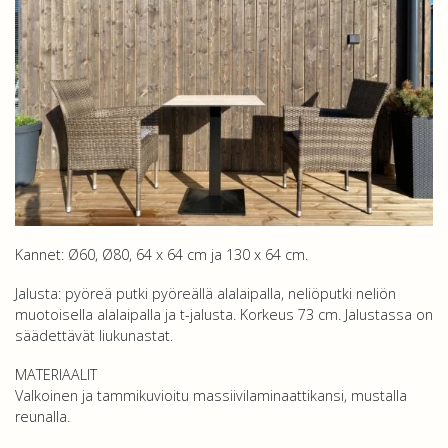
Kannet: Ø60, Ø80, 64 x 64 cm ja 130 x 64 cm.
Jalusta: pyöreä putki pyöreällä alalaipalla, neliöputki neliön
muotoisella alalaipalla ja t-jalusta. Korkeus 73 cm. Jalustassa on
säädettävät liukunastat.
MATERIAALIT
Valkoinen ja tammikuvioitu massiivilaminaattikansi, mustalla
reunalla.