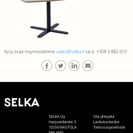
Kysy lisää myynnistämme
sales@selka.fi
tai p. +358 3 882 610
SELKA Oy
Ota yhteyttä
Harjuviidantie 3
Laskutustiedot
15550 NASTOLA
Tietosuojaseloste
FINLAND