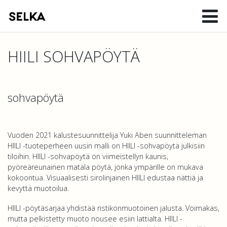
HIILI SOHVAPÖYTÄ
sohvapöytä
Vuoden 2021 kalustesuunnittelija Yuki Aben suunnitteleman
HIILI -tuoteperheen uusin malli on HIILI -sohvapöytä julkisiin
tiloihin. HIILI -sohvapöytä on viimeistellyn kaunis,
pyöreäreunainen matala pöytä, jonka ympärille on mukava
kokoontua. Visuaalisesti sirolinjainen HIILI edustaa nättiä ja
kevyttä muotoilua.
HIILI -pöytäsarjaa yhdistää ristikonmuotoinen jalusta. Voimakas,
mutta pelkistetty muoto nousee esiin lattialta. HIILI -